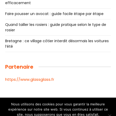
efficacement
Faire pousser un avocat : guide facile étape par étape
Quand tailler les rosiers : guide pratique selon le type de
rosier
Bretagne : ce village côtier interdit désormais les voitures
l’été
Partenaire
https://www.glassglass.fr
Nous utilisons des cookies pour vous garantir la meilleure
expérience sur notre site web. Si vous continuez à utiliser ce
© 2026 Toutes les informations de la ville de Toulouse |
site, nous supposerons que vous en êtes satisfait.