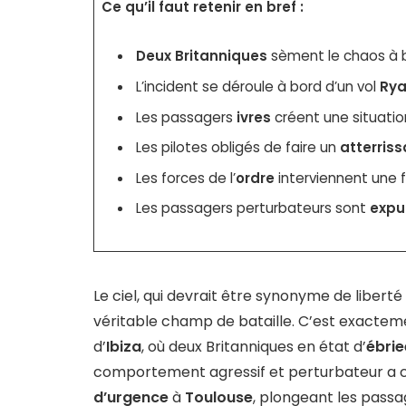
Ce qu’il faut retenir en bref :
Deux Britanniques
sèment le chaos à bo
L’incident se déroule à bord d’un vol
Rya
Les passagers
ivres
créent une situation
Les pilotes obligés de faire un
atterris
Les forces de l’
ordre
interviennent une fo
Les passagers perturbateurs sont
expu
Le ciel, qui devrait être synonyme de libert
véritable champ de bataille. C’est exactemen
d’
Ibiza
, où deux Britanniques en état d’
ébrie
comportement agressif et perturbateur a c
d’urgence
à
Toulouse
, plongeant les passa