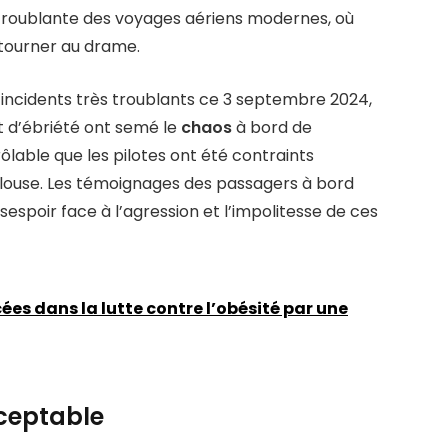
e troublante des voyages aériens modernes, où
tourner au drame.
 d’incidents très troublants ce 3 septembre 2024,
t d’ébriété ont semé le
chaos
à bord de
rôlable que les pilotes ont été contraints
ulouse. Les témoignages des passagers à bord
spoir face à l’agression et l’impolitesse de ces
ées dans la lutte contre l’obésité par une
ceptable